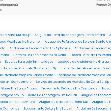
Anhangabaú
Parque D
é
m Na Zona Sul de Sp
Aluguel de Barra de Ancoragem Santo Amaro
A
oras Metálicas No Morumbi
Aluguel de Perfurador de Solo em Santo A
nto
Andaime De Escoramento Em Alphaville
Andaime De Escorament
 Amaro
Barrotes De Escoramento Em Cotia
Escora Para Laje Em Interl
a
Escoras Para Laje Em Interlagos
Locação de Andaimes No Grajau
ulhas para Concreto Na Zona Sul Sp
Locação de Betoneiras Na Zona 
de Lavadora Wap em Santo Amaro
Locação de Lavadora Wap em São
elete em Santo Amaro
Serviço de Locação de Martelete Na Zona Sul Sp
 Pilares Em Santo Amaro
Travamento De Vigas Em Campinas
Trava
ncoragem em Sp
Barra De Ancoragem Em Barueri
Aluguel de Escoram
ncreto em Santo Amaro
Aluguel de Gerador Na Zona Sul
Aluguel de 
 Em Campinas
Escoramento De Laje Em Barueri
Andaime De Escorame