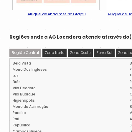
Aluguel de Andaimes No Grajau
Aluguel de B
Regiões onde a AG Locadora atende através do(s
Região Central
Zona Norte
Zona Oeste
Zona Sul
Zona Le
Bela Vista
B
Morro Dos Ingleses
P
Luz
P
Brás
R
Vila Deodoro
M
Vila Buarque
C
Higienópolis
Morro da Aclimação
B
Paraíso
V
Pari
República
S
Campos Elíseos
L