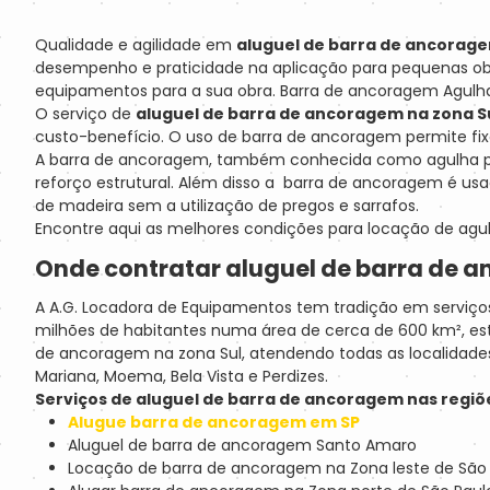
Qualidade e agilidade em
aluguel de barra de ancorage
desempenho e praticidade na aplicação para pequenas obr
equipamentos para a sua obra. Barra de ancoragem Agulhas
O serviço de
aluguel de barra de ancoragem na zona S
custo-benefício. O uso de barra de ancoragem permite f
A barra de ancoragem, também conhecida como agulha para 
reforço estrutural. Além disso a barra de ancoragem é usa
de madeira sem a utilização de pregos e sarrafos.
Encontre aqui as melhores condições para locação de agu
Onde contratar aluguel de barra de a
A A.G. Locadora de Equipamentos tem tradição em serviç
milhões de habitantes numa área de cerca de 600 km², estan
de ancoragem na zona Sul, atendendo todas as localidades 
Mariana, Moema, Bela Vista e Perdizes.
Serviços de aluguel de barra de ancoragem nas regiõ
Alugue barra de ancoragem em SP
Aluguel de barra de ancoragem Santo Amaro
Locação de barra de ancoragem na Zona leste de São