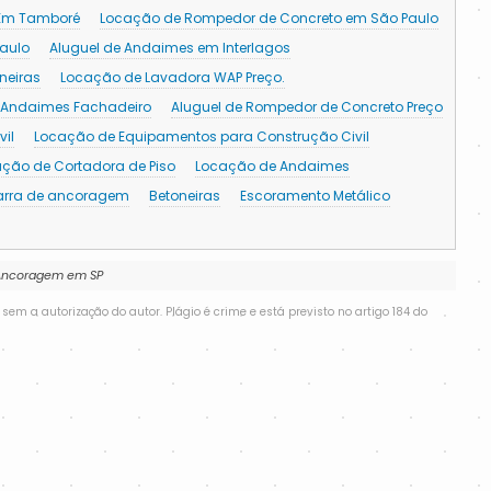
 Em Tamboré
Locação de Rompedor de Concreto em São Paulo
aulo
Aluguel de Andaimes em Interlagos
neiras
Locação de Lavadora WAP Preço.
e Andaimes Fachadeiro
Aluguel de Rompedor de Concreto Preço
il
Locação de Equipamentos para Construção Civil
ção de Cortadora de Piso
Locação de Andaimes
arra de ancoragem
Betoneiras
Escoramento Metálico
e Ancoragem em SP
 sem a autorização do autor. Plágio é crime e está previsto no artigo 184 do