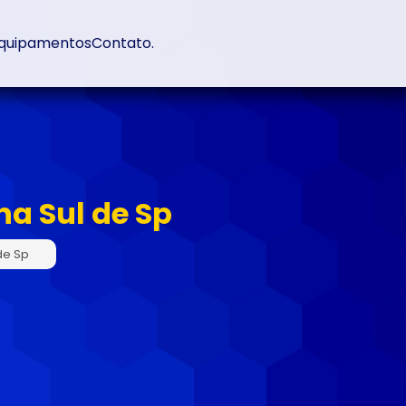
quipamentos
Contato
.
a Sul de Sp
de Sp