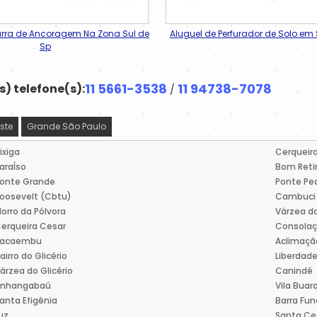
arra de Ancoragem Na Zona Sul de
Aluguel de Perfurador de Solo e
Sp
11 5661-3538
11 94738-7078
) telefone(s):
/
ste
Grande São Paulo
ixiga
Cerqueir
araÍso
Bom Reti
onte Grande
Ponte Pe
oosevelt (Cbtu)
Cambuci
orro da Pólvora
Várzea do
erqueira Cesar
Consola
Pacaembu
Aclimaçã
airro do Glicério
Liberdad
árzea do Glicério
Canindé
Anhangabaú
Vila Buar
anta Efigênia
Barra Fu
uz
Santa Cec