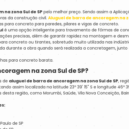
m na zona Sul de SP
pelo melhor preço. Sendo assim a Aplicação
as da construção civil.
Aluguel de barra de ancoragem na z
 para concreto para paredes, pilares e vigas de concreto.
ul
é uma opção inteligente para travamento de fôrmas de concr
ixações precisas, além de garantir rapidez na montagem e de
concreto ou tirantes, sobretudo muito utilizada nas indústria
da durante a obra quando será realizada a concretagem, junto a
lhas para concreto barata.
ncoragem na zona Sul de SP?
os de
aluguel de barra de ancoragem na zona Sul de SP
, reg
do assim localizada na latitude 23º 39' 15" S e longitude 46º 3
desta região, como Morumbi, Saúde, Vila Nova Conceição, Bairro 
es:
 Paulo de SP