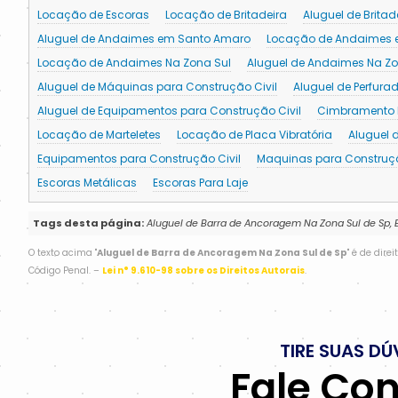
Locação de Escoras
Locação de Britadeira
Aluguel de Britad
Aluguel de Andaimes em Santo Amaro
Locação de Andaimes e
Locação de Andaimes Na Zona Sul
Aluguel de Andaimes Na Zo
Aluguel de Máquinas para Construção Civil
Aluguel de Perfurad
Aluguel de Equipamentos para Construção Civil
Cimbramento P
Locação de Marteletes
Locação de Placa Vibratória
Aluguel d
Equipamentos para Construção Civil
Maquinas para Construçã
Escoras Metálicas
Escoras Para Laje
Tags desta página:
Aluguel de Barra de Ancoragem Na Zona Sul de Sp,
O texto acima "
Aluguel de Barra de Ancoragem Na Zona Sul de Sp
" é de dire
Código Penal. –
Lei n° 9.610-98 sobre os Direitos Autorais
.
TIRE SUAS DÚ
Fale Co