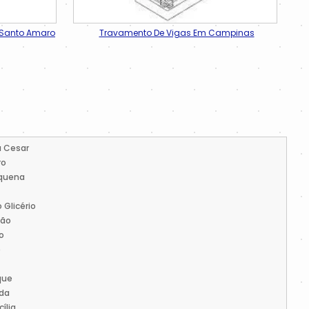
m Santo Amaro
Travamento De Vigas Em Campinas
a Cesar
ro
quena
 Glicério
ção
o
e
que
nda
ília