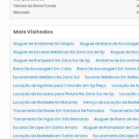
Várzea da Barra Funda
Mercado
S
Mais Visitados
Aluguel de Andaimes No Grajau
Aluguel de Barra de Ancorage
Aluguel de Escoras Metálicas Na Zona Sul de Sp
Aluguel de Esc
Aluguel de Rompedor Na Zona Sul de Sp
Andaime de Escorame
Barra De Ancoragem Em Cotia
Barra De Ancoragem Em Santo
Escoramento Metálico Na Zona Sul
Escoras Metálicas Em Itatib
Locação de Agulhas para Concreto em Sp Preço
Locação de Ag
Locação de Escadas para Pintura Na Zona Sul de Sp
Locação 
Locação de Martelete No Morumbi
Serviço de Locação de Mart
Travamento De Pilares Em Santana De Parnaíba
Travamento De
Travamento De Vigas Em São Bernardo
Aluguel de Barra de A
Escoras De Lajes Em Santo Amaro
Aluguel de Rompedor de Co
Locação de Martelete em Santo Amaro
Escoramento De Lajes