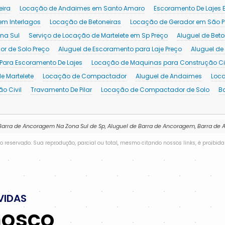
eira
Locação de Andaimes em Santo Amaro
Escoramento De Lajes
m Interlagos
Locação de Betoneiras
Locação de Gerador em São P
na Sul
Serviço de Locação de Martelete em Sp Preço
Aluguel de Beto
or de Solo Preço
Aluguel de Escoramento para Laje Preço
Aluguel d
ara Escoramento De Lajes
Locação de Maquinas para Construção Civ
e Martelete
Locação de Compactador
Aluguel de Andaimes
Loca
o Civil
Travamento De Pilar
Locação de Compactador de Solo
B
 Barra de Ancoragem Na Zona Sul de Sp, Aluguel de Barra de Ancoragem, Barra d
ito reservado. Sua reprodução, parcial ou total, mesmo citando nossos links, é proibida
VIDAS
nosco