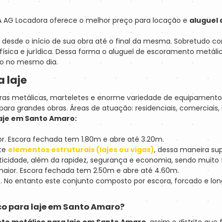
 A AG Locadora oferece o melhor preço para locação e
aluguel
 desde o início de sua obra até o final da mesma. Sobretudo 
 física e jurídica. Dessa forma o aluguel de escoramento metál
o no mesmo dia.
 laje
oras metálicas, marteletes e enorme variedade de equipamento
ra grandes obras. Áreas de atuação: residenciais, comerciais, i
aje em Santo Amaro:
. Escora fechada tem 1.80m e abre até 3.20m.
nte
elementos estruturais (lajes ou vigas)
, dessa maneira s
icidade, além da rapidez, segurança e economia, sendo muito 
aior. Escora fechada tem 2.50m e abre até 4.60m.
No entanto este conjunto composto por escora, forcado e long
co para laje em Santo Amaro?