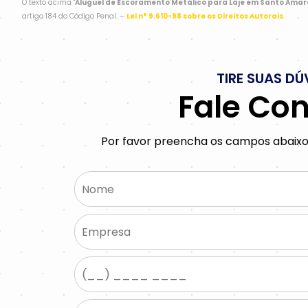
O texto acima "
Aluguel de Escoramento Metálico para Laje em Santo Amar
artigo 184 do Código Penal. –
Lei n° 9.610-98 sobre os Direitos Autorais
.
TIRE SUAS DÚ
Fale Co
Por favor preencha os campos abaix