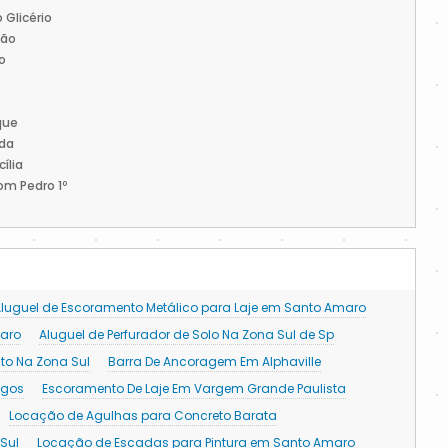
 Glicério
ção
o
e
que
nda
ília
om Pedro 1º
luguel de Escoramento Metálico para Laje em Santo Amaro
maro
Aluguel de Perfurador de Solo Na Zona Sul de Sp
o Na Zona Sul
Barra De Ancoragem Em Alphaville
agos
Escoramento De Laje Em Vargem Grande Paulista
Locação de Agulhas para Concreto Barata
Sul
Locação de Escadas para Pintura em Santo Amaro