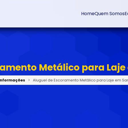
Home
Quem Somos
E
ramento Metálico para Laj
Informações
Aluguel de Escoramento Metálico para Laje em S