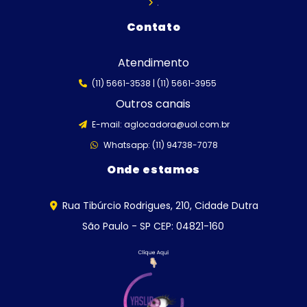
.
Contato
Atendimento
(11) 5661-3538 |
(11) 5661-3955
Outros canais
E-mail:
aglocadora@uol.com.br
Whatsapp: (11) 94738-7078
Onde estamos
Rua Tibúrcio Rodrigues, 210, Cidade Dutra
São Paulo - SP CEP: 04821-160