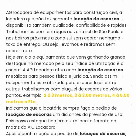
AG locadora de equipamentos para construção civil, a
locadora que não faz somente
locação de escoras
disponibiliza também qualidade, confiabilidade e rapidez.
Trabalhamos com entregas na zona sul de São Paulo e
nos bairros próximos a zona sul sem cobrar nenhuma
taxa de entrega. Ou seja, levamos e retiramos sem
cobrar frete.
Hoje em dia o equipamento que vem ganhando grande
destaque no mercado pelo seu índice de utilização é a
escora. A AG Locadora atua com
locação de escoras
metálicas para pessoa física e jurídica. Sendo assim
equipamento este utilizado para escorar lajes entre
outros, trabalhamos com aluguel de escoras de vários
pontos, exemplo:
2 á 3 metros, 3 á 3,50 metros, 4 á 5,50
metros e Etc.
Indicamos que o locatário sempre faça o pedido de
locação de escoras
um dia antes da previsão de uso.
Pois nosso estoque fica em outro local diferente da
matriz da A.G Locadora.
Após a confirmação do pedido de
locação de escoras
,