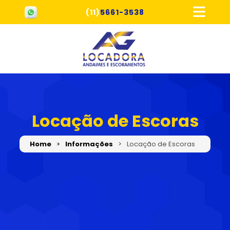
(11)
5661-3538
Locação de Escoras
Home
Informações
Locação de Escoras