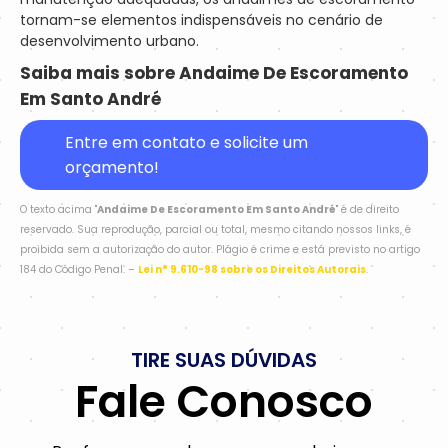
tornam-se elementos indispensáveis no cenário de
desenvolvimento urbano.
Saiba mais sobre Andaime De Escoramento
Em Santo André
Entre em contato e solicite um
orçamento!
O texto acima "
Andaime De Escoramento Em Santo André
" é de direito
reservado. Sua reprodução, parcial ou total, mesmo citando nossos links, é
proibida sem a autorização do autor. Plágio é crime e está previsto no artigo
184 do Código Penal. –
Lei n° 9.610-98 sobre os Direitos Autorais
.
TIRE SUAS DÚVIDAS
Fale Conosco