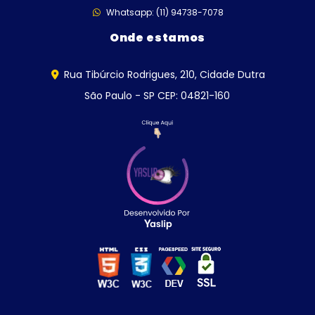
Whatsapp: (11) 94738-7078
Onde estamos
Rua Tibúrcio Rodrigues, 210, Cidade Dutra
São Paulo - SP CEP: 04821-160