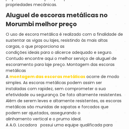
propriedades mecânicas.
Aluguel de escoras metálicas no
Morumbi melhor preço
O uso de escora metálica é realizado com a finalidade de
sustentar as vigas ou lajes, resistindo às mais altas
cargas, o que proporciona as
condições ideais para o alicerce adequado e seguro.
Contudo encontre aqui o melhor serviço de aluguel de
escoramento para laje preço. Montagem das escoras
metálicas
A
montagem das escoras metálicas
ocorre de modo
simples. As escoras metálicas podem assim ser
instaladas com rapidez, sem comprometer a sua
efetividade ou segurança. De fato altamente resistentes.
Além de serem leves e altamente resistentes, as escoras
metálicas são munidas de sapatas e forcados que
podem ser ajustados, assegurando o
alinhamento vertical e o prumo ideal.
A A.G. Locadora possui uma equipe qualificada para