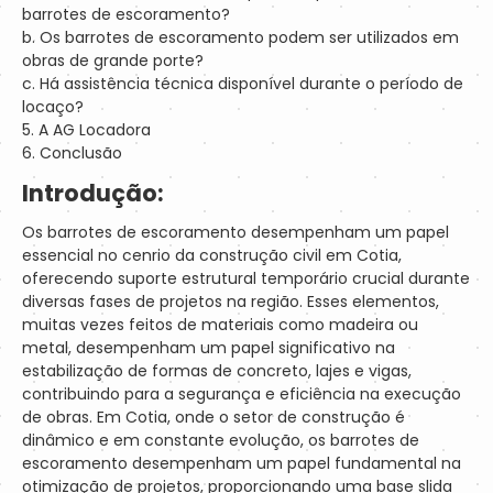
barrotes de escoramento?
b. Os barrotes de escoramento podem ser utilizados em
obras de grande porte?
c. Há assistência técnica disponível durante o período de
locaço?
5. A AG Locadora
6. Conclusão
Introdução:
Os barrotes de escoramento desempenham um papel
essencial no cenrio da construção civil em Cotia,
oferecendo suporte estrutural temporário crucial durante
diversas fases de projetos na região. Esses elementos,
muitas vezes feitos de materiais como madeira ou
metal, desempenham um papel significativo na
estabilização de formas de concreto, lajes e vigas,
contribuindo para a segurança e eficiência na execução
de obras. Em Cotia, onde o setor de construção é
dinâmico e em constante evolução, os barrotes de
escoramento desempenham um papel fundamental na
otimização de projetos, proporcionando uma base slida