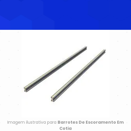
Imagem ilustrativa para
Barrotes De Escoramento Em
Cotia