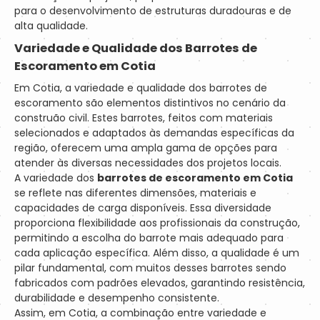
para o desenvolvimento de estruturas duradouras e de
alta qualidade.
Variedade e Qualidade dos
Barrotes de
Escoramento em Cotia
Em Cotia, a variedade e qualidade dos barrotes de
escoramento são elementos distintivos no cenário da
construão civil. Estes barrotes, feitos com materiais
selecionados e adaptados às demandas específicas da
região, oferecem uma ampla gama de opções para
atender às diversas necessidades dos projetos locais.
A variedade dos
barrotes de escoramento em Cotia
se reflete nas diferentes dimensões, materiais e
capacidades de carga disponíveis. Essa diversidade
proporciona flexibilidade aos profissionais da construção,
permitindo a escolha do barrote mais adequado para
cada aplicação específica. Além disso, a qualidade é um
pilar fundamental, com muitos desses barrotes sendo
fabricados com padrões elevados, garantindo resistência,
durabilidade e desempenho consistente.
Assim, em Cotia, a combinação entre variedade e