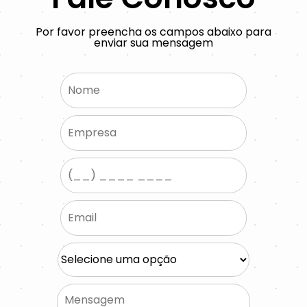
Por favor preencha os campos abaixo para
enviar sua mensagem