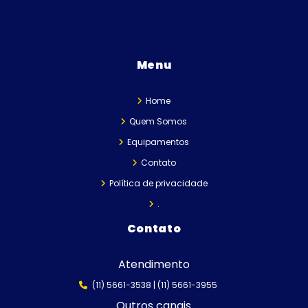
Menu
Home
Quem Somos
Equipamentos
Contato
Política de privacidade
.
Contato
Atendimento
(11) 5661-3538 |
(11) 5661-3955
Outros canais