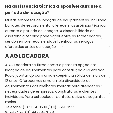
Há assistência técnica disponível durante o
período de locação?
Muitas empresas de locação de equipamentos, incluindo
barrotes de escoramento, oferecem assistência técnica
durante o período de locação. A disponibilidade de
assistência técnica pode variar entre os fornecedores,
sendo sempre recomendável verificar os serviços
oferecidos antes da locação.
A AG LOCADORA
A AG Locadora se firma como a primeira opção em
locação de equipamentos para construção civil em São
Paulo, contando com uma experiência sólida de mais de
12 anos. Oferecemos uma ampla diversidade de
equipamentos das melhores marcas para atender às
necessidades de empresas, construtoras e clientes
individuais. Para estabelecer contato, utilize os seguintes
meios:
Telefone: (11) 5661-3538 / (11) 5661-3955
WhatsApp: (11) 94738-7078