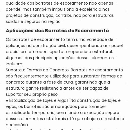
qualidade dos barrotes de escoramento não apenas
atende, mas também impulsiona a excelência nos
projetos de construção, contribuindo para estruturas
sólidas e seguras na região.
Aplicações dos Barrotes de Escoramento
Os barrotes de escoramento têm uma variedade de
aplicaçes na construção civil, desempenhando um papel
crucial em oferecer suporte temporário e estrutural.
Algumas das principais aplicações desses elementos
incluem:
Suporte a Formas de Concreto: Barrotes de escoramento
são frequentemente utilizados para sustentar formas de
concreto durante a fase de cura, garantindo que a
estrutura ganhe resistência antes de ser capaz de
suportar seu próprio peso.
● Estabilização de Lajes e Vigas: Na construção de lajes e
vigas, os barrotes são empregados para fornecer
estabilidade temporária, permitindo a execução segura
desses elementos estruturais até que atinjam a resistncia
necessária.