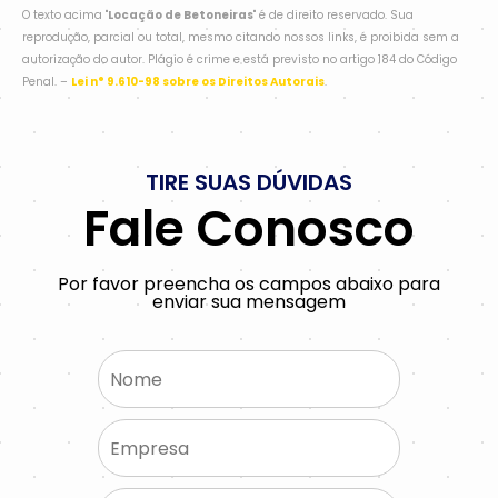
O texto acima "
Locação de Betoneiras
" é de direito reservado. Sua
reprodução, parcial ou total, mesmo citando nossos links, é proibida sem a
autorização do autor. Plágio é crime e está previsto no artigo 184 do Código
Penal. –
Lei n° 9.610-98 sobre os Direitos Autorais
.
TIRE SUAS DÚVIDAS
Fale Conosco
Por favor preencha os campos abaixo para
enviar sua mensagem