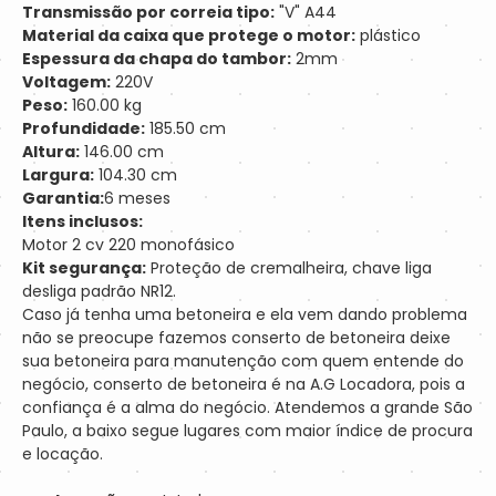
Transmissão por correia tipo:
"V" A44
Material da caixa que protege o motor:
plástico
Espessura da chapa do tambor:
2mm
Voltagem:
220V
Peso:
160.00 kg
Profundidade:
185.50 cm
Altura:
146.00 cm
Largura:
104.30 cm
Garantia:
6 meses
Itens inclusos:
Motor 2 cv 220 monofásico
Kit segurança:
Proteção de cremalheira, chave liga
desliga padrão NR12.
Caso já tenha uma betoneira e ela vem dando problema
não se preocupe fazemos conserto de betoneira deixe
sua betoneira para manutenção com quem entende do
negócio, conserto de betoneira é na A.G Locadora, pois a
confiança é a alma do negócio. Atendemos a grande São
Paulo, a baixo segue lugares com maior índice de procura
e locação.