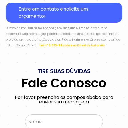
Entre em contato e solicite um
orçamento!
O texto acima "
Barra De Ancoragem Em Santo Amaro
" é de direito
reservado. Sua reprodução, parcial ou total, mesmo citando nossos links, é
proibida sem a autorização do autor. Plágio é crime e está previsto no artigo
184 do Código Penal. –
Lei n° 9.610-98 sobre os Direitos Autorais
.
TIRE SUAS DÚVIDAS
Fale Conosco
Por favor preencha os campos abaixo para
enviar sua mensagem